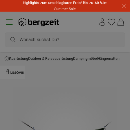
Highlights zum unschlagbaren Preis! Bis zu -60 % im
Summer Sale
Ausrüstung
Outdoor & Reiseausrüstung
Campingmöbel
Hängematten