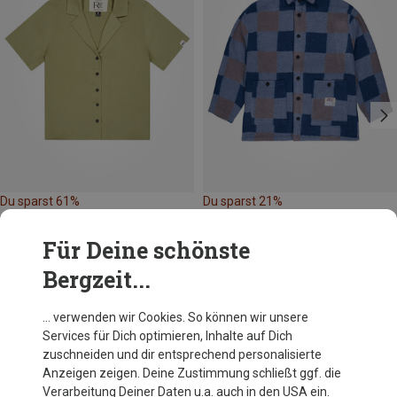
Du sparst 61%
Du sparst 21%
Für Deine schönste
Bergzeit...
… verwenden wir Cookies. So können wir unsere
Services für Dich optimieren, Inhalte auf Dich
Andere Kunden kauften auch
zuschneiden und dir entsprechend personalisierte
Anzeigen zeigen. Deine Zustimmung schließt ggf. die
Verarbeitung Deiner Daten u.a. auch in den USA ein.