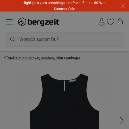
Highlights zum unschlagbaren Preis! Bis zu -60 % im
Summer Sale
Bekleidung
Pullover, Hoodies, Shirts
Tanktops