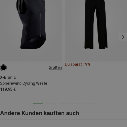
Du sparst 19%
Größen
S
M
L
XL
X-Bionic
Spherewind Cycling Weste
119,95 €
Andere Kunden kauften auch