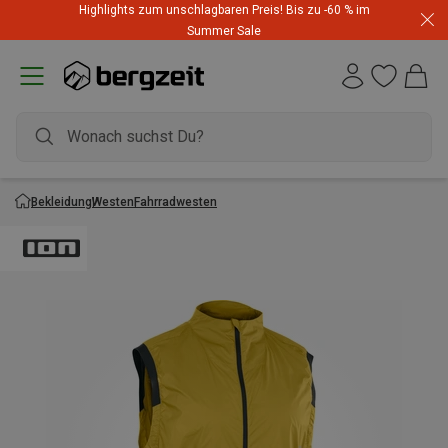
Highlights zum unschlagbaren Preis! Bis zu -60 % im
Summer Sale
Bekleidung
Westen
Fahrradwesten