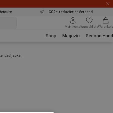
Retoure
CO2e-reduzierter Versand
Mein Konto
Wunschliste
Warenkorb
Shop
Magazin
Second Hand
ken
Laufjacken