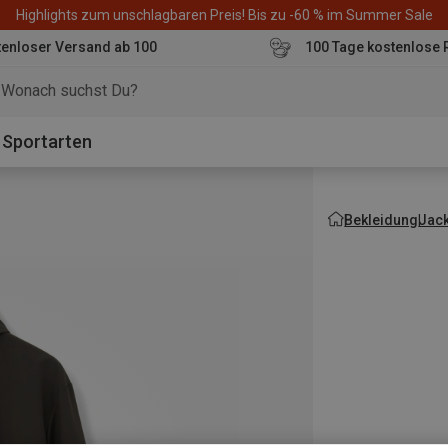
Highlights zum unschlagbaren Preis! Bis zu -60 % im Summer Sale
enloser Versand ab 100
100 Tage kostenlose 
o
Sportarten
Bekleidung
Jac