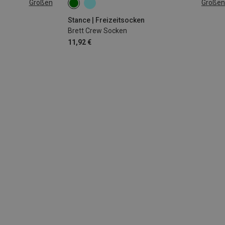
Größen
Größen
43|44|45|46|47
Stance | Freizeitsocken
Brett Crew Socken
11,92 €