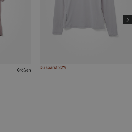
Du sparst 32%
Größen