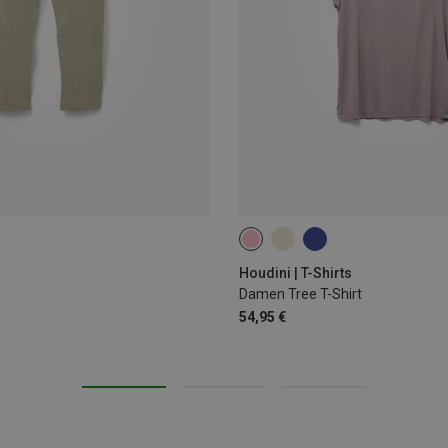
XS
S
M
L
XL
Houdini | T-Shirts
Damen Tree T-Shirt
54,95 €