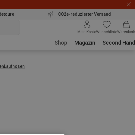
Retoure
CO2e-reduzierter Versand
Mein Konto
Wunschliste
Warenkorb
Shop
Magazin
Second Hand
en
Laufhosen