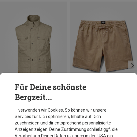
Für Deine schönste
Bergzeit...
Du sparst 12%
Größen
XL
Roark
… verwenden wir Cookies. So können wir unsere
Herren Made To Fade Shorts
Services für Dich optimieren, Inhalte auf Dich
74,95 €
zuschneiden und dir entsprechend personalisierte
Anzeigen zeigen. Deine Zustimmung schließt ggf. die
Verarbeitung Deiner Daten u.a. auch in den USA ein.