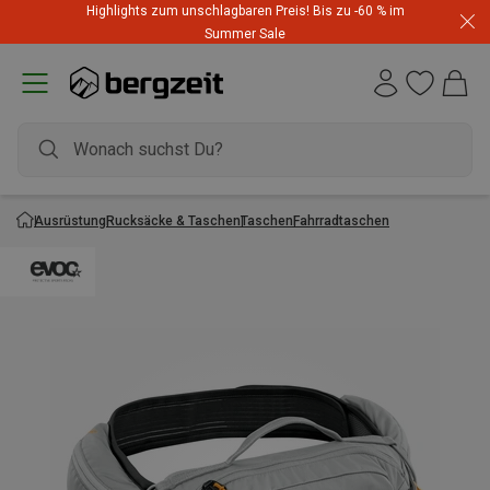
Highlights zum unschlagbaren Preis! Bis zu -60 % im
Summer Sale
Ausrüstung
Rucksäcke & Taschen
Taschen
Fahrradtaschen