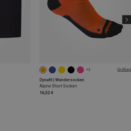
Größen
+3
35|36|37|38
39|40|41|42
43|44|45|46
Dynafit | Wandersocken
Alpine Short Socken
16,52 €