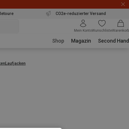
Retoure
CO2e-reduzierter Versand
Mein Konto
Wunschliste
Warenkorb
Shop
Magazin
Second Hand
ken
Laufjacken