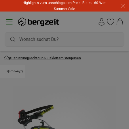
Highlights zum unschlagbaren Preis! Bis zu -60 % im
Summer Sale
Ausrüstung
Hochtour & Eisklettern
Steigeisen