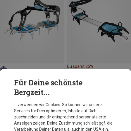
Du sparst 25%
Salewa
Für Deine schönste
Alpinist Alu Walk Steigeisen
Bergzeit...
159,95 €
… verwenden wir Cookies. So können wir unsere
Services für Dich optimieren, Inhalte auf Dich
Andere Kunden kauften auch
zuschneiden und dir entsprechend personalisierte
Anzeigen zeigen. Deine Zustimmung schließt ggf. die
Verarbeitung Deiner Daten u.a. auch in den USA ein.