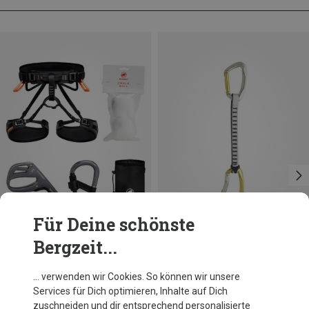
Für Deine schönste
Bergzeit...
Du sparst 19%
Größen
XS-M
Mammut
… verwenden wir Cookies. So können wir unsere
Ophir 4 Slide Kletterset
Services für Dich optimieren, Inhalte auf Dich
139,60 €
zuschneiden und dir entsprechend personalisierte