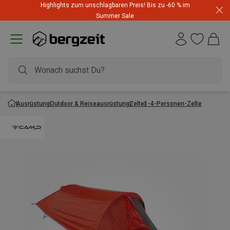
Highlights zum unschlagbaren Preis! Bis zu -60 % im
Summer Sale
Ausrüstung
Outdoor & Reiseausrüstung
Zelte
1-4-Personen-Zelte