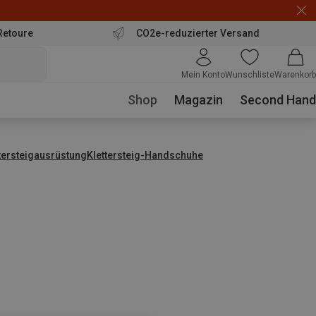
Retoure
CO2e-reduzierter Versand
Mein Konto
Wunschliste
Warenkorb
Shop
Magazin
Second Hand
tersteigausrüstung
Klettersteig-Handschuhe