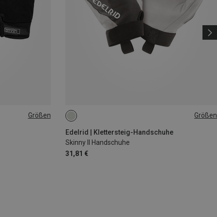
Größen
Größen
S
XS
XL
Edelrid | Klettersteig-Handschuhe
Skinny II Handschuhe
31,81 €