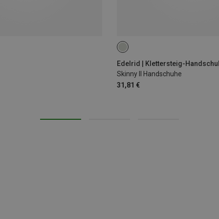
S
XS
XL
Edelrid | Klettersteig-Handsch
Skinny II Handschuhe
31,81 €