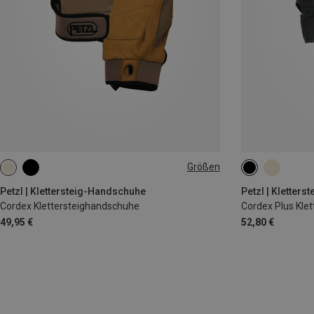
Größen
XS
S
M
L
XL
S
XL
Petzl | Klettersteig-Handschuhe
Petzl | Kletter
Cordex Klettersteighandschuhe
Cordex Plus Kle
49,95 €
52,80 €