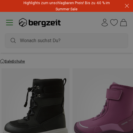
Highlights zum unschlagbaren Preis! Bis zu -60 % im
Summer Sale
Sale
Schuhe