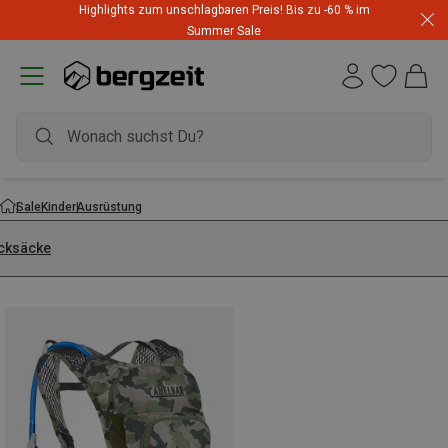
Highlights zum unschlagbaren Preis! Bis zu -60 % im
Summer Sale
Sale
Kinder
Ausrüstung
cksäcke