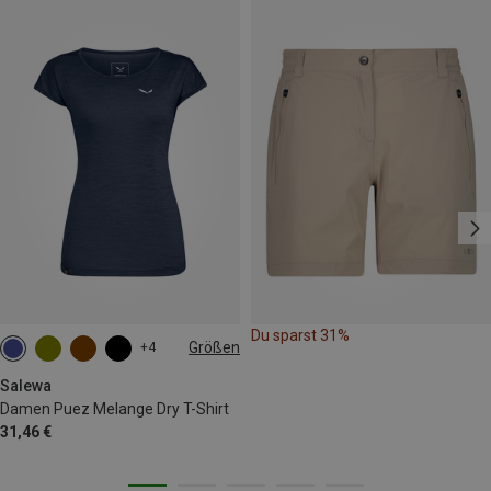
Du sparst 31%
Größen
+4
M
L
XL
XXL
Salewa
Damen Puez Melange Dry T-Shirt
31,46 €