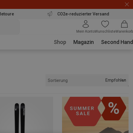
Retoure
CO2e-reduzierter Versand
Mein Konto
Wunschliste
Warenkorb
Shop
Magazin
Second Hand
Empfohlen
Sortierung