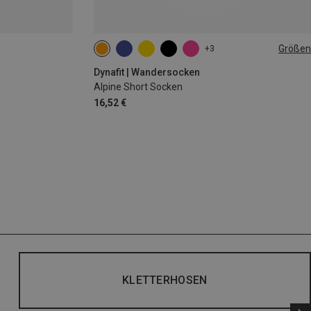
Größen
+3
35|36|37|38
39|40|41|42
43|44|45|46
Dynafit | Wandersocken
Alpine Short Socken
16,52 €
KLETTERHOSEN