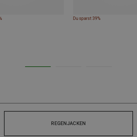
%
Du sparst 39%
REGENJACKEN