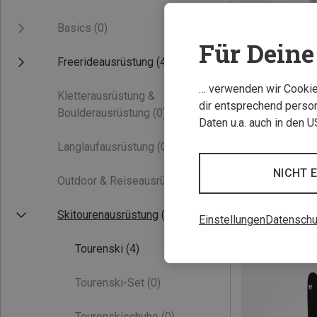
Basics
(0)
Für Deine 
Freerideausrüstung
(4)
… verwenden wir Cookies
Kletterausrüstung &
dir entsprechend person
Boulderausrüstung
(0)
Daten u.a. auch in den 
Du sparst 47%
Langlaufausrüstung
(0)
NICHT 
Outdoor & Reiseausrüstung
(0)
Skitourenausrüstung
(4)
Einstellungen
Datenschu
Tourenski
(4)
Tourenski-Set
(0)
Tourenskischuhe
(0)