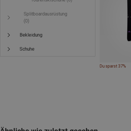
Splitboardausrüstung
(0)
Bekleidung
Schuhe
Du sparst 37%