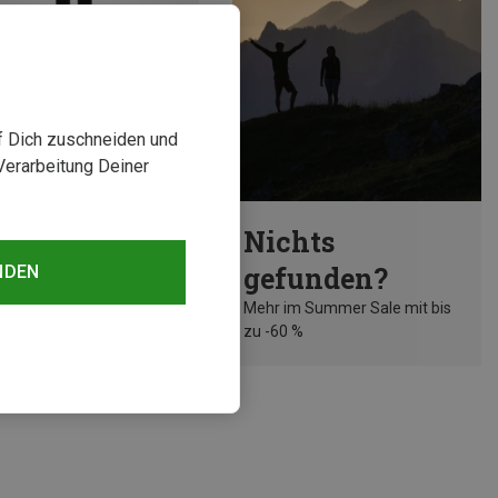
uf Dich zuschneiden und
Verarbeitung Deiner
rst 37%
Nichts
gefunden?
NDEN
Mehr im Summer Sale mit bis
zu -60 %