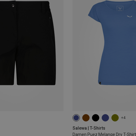
+4
XS
S
M
L
XL
Salewa | T-Shirts
Damen Puez Melange Dry T-Shirt