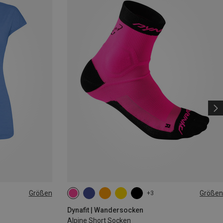
Größen
Größen
+3
35|36|37|38
39|40|41|42
43|44|45|46
Dynafit | Wandersocken
Alpine Short Socken