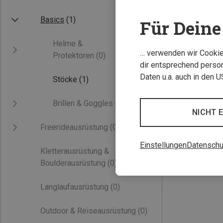
Basics
(1)
Für Deine 
Helme &
… verwenden wir Cookies
Protektoren
(0)
dir entsprechend person
Daten u.a. auch in den 
Stöcke
(1)
Du sparst 56%
Brillen & Goggles
(0)
NICHT 
Freerideausrüstung
(0)
Einstellungen
Datenschu
Kletterausrüstung &
Boulderausrüstung
(0)
Langlaufausrüstung
(0)
Outdoor & Reiseausrüstung
(0)