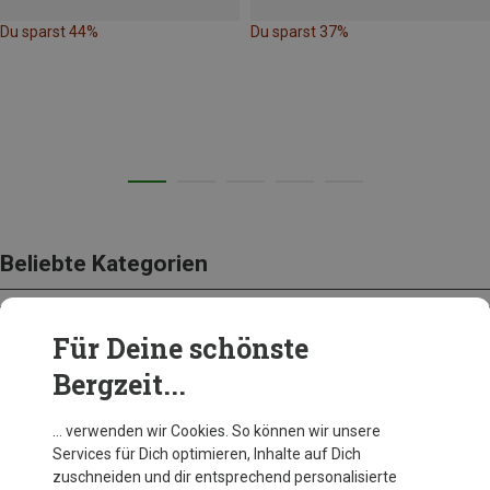
Du sparst 44%
Du sparst 37%
Beliebte Kategorien
Für Deine schönste
BEKLEIDUNG
Bergzeit...
… verwenden wir Cookies. So können wir unsere
Services für Dich optimieren, Inhalte auf Dich
zuschneiden und dir entsprechend personalisierte