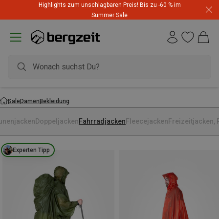
Highlights zum unschlagbaren Preis! Bis zu -60 % im
Summer Sale
Sale
Damen
Bekleidung
unenjacken
Doppeljacken
Fahrradjacken
Fleecejacken
Freizeitjacken,
Experten Tipp