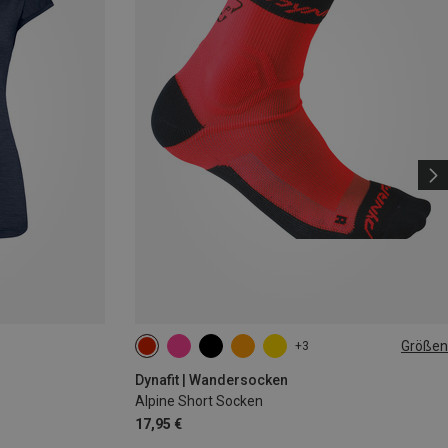
Größen
+3
39|40|41|42
43|44|45|46
Dynafit | Wandersocken
Alpine Short Socken
17,95 €