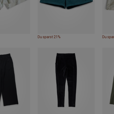
Du sparst 21%
Du spa