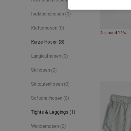
Isolationshosen
(0)
Kletterhosen
(0)
Du sparst 21%
Kurze Hosen
(8)
Langlaufhosen
(0)
Skihosen
(0)
Skitourenhosen
(0)
Softshellhosen
(0)
Tights & Leggings
(1)
Wanderhosen
(0)