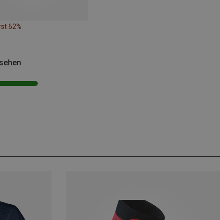
rst 62%
esehen