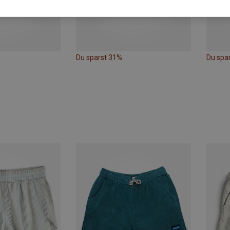
Du sparst 31%
Du spa