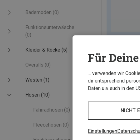
Bademoden
(0)
Funktionsunterwäsche
(0)
Kleider & Röcke
(5)
Für Deine 
Overalls
(0)
… verwenden wir Cookies
Westen
(1)
dir entsprechend person
Daten u.a. auch in den 
Hosen
(10)
Fahrradhosen
(0)
NICHT 
Fleecehosen
(0)
Einstellungen
Datenschu
Hochtourenhosen
(0)