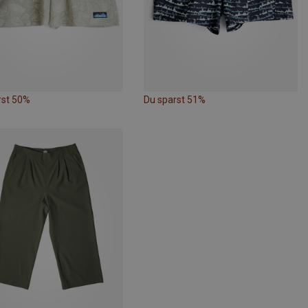
rst 50%
Du sparst 51%