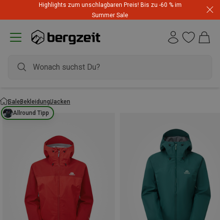
Highlights zum unschlagbaren Preis! Bis zu -60 % im
Summer Sale
Sale
Bekleidung
Jacken
Allround Tipp