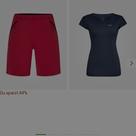
Du sparst 44%