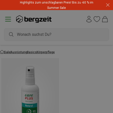
Highlights zum unschlagbaren Preis! Bis zu -60 % im
Summer Sale
Sale
Ausrüstung
Basics
Körperpflege