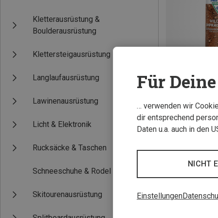
Kletterausrüstung &
Boulderausrüstung
Klettersteigausrüstung
Für Deine 
Langlaufausrüstung
Du sparst 20%
Lawinenausrüstung
… verwenden wir Cookies
dir entsprechend person
Licht & Elektronik
Daten u.a. auch in den 
Rucksäcke & Taschen
NICHT 
Schneeschuhe & Rodel
Skitourenausrüstung
Einstellungen
Datenschu
Splitboardausrüstung