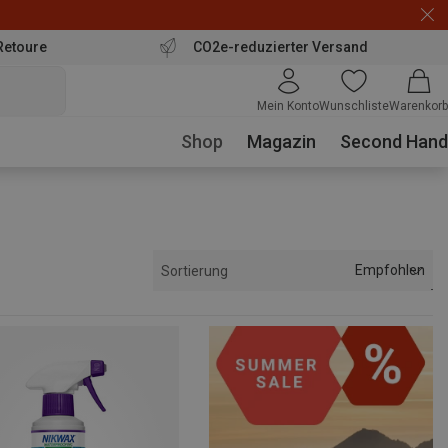
Retoure
CO2e-reduzierter Versand
Mein Konto
Wunschliste
Warenkorb
Shop
Magazin
Second Hand
Empfohlen
Sortierung