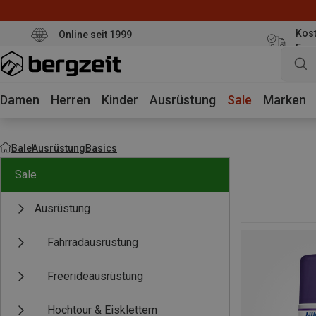
Kost
Online seit 1999
Eur
Damen
Herren
Kinder
Ausrüstung
Sale
Marken
Sale
Ausrüstung
Basics
Sale
Ausrüstung
Fahrradausrüstung
Freerideausrüstung
Hochtour & Eisklettern