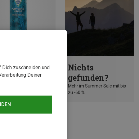
rst 30%
Nichts
uf Dich zuschneiden und
Verarbeitung Deiner
gefunden?
Mehr im Summer Sale mit bis
zu -60 %
NDEN