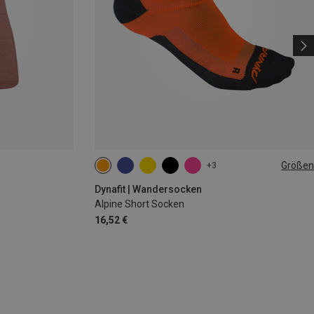
Größen
+3
35|36|37|38
39|40|41|42
43|44|45|46
Dynafit | Wandersocken
Alpine Short Socken
16,52 €