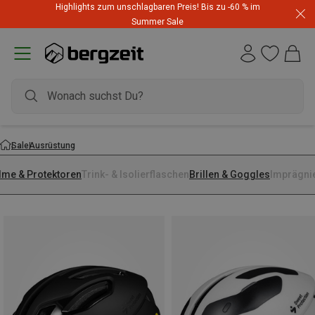
Highlights zum unschlagbaren Preis! Bis zu -60 % im
Summer Sale
Sale
Ausrüstung
lme & Protektoren
Trink- & Isolierflaschen
Brillen & Goggles
Imprägni