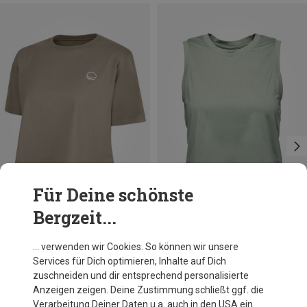
Für Deine schönste
Bergzeit...
Du sparst 35%
Größen
M
L
Black Diamond
… verwenden wir Cookies. So können wir unsere
Damen Circuit Tank
Services für Dich optimieren, Inhalte auf Dich
41,27 €
zuschneiden und dir entsprechend personalisierte
Anzeigen zeigen. Deine Zustimmung schließt ggf. die
Verarbeitung Deiner Daten u.a. auch in den USA ein.