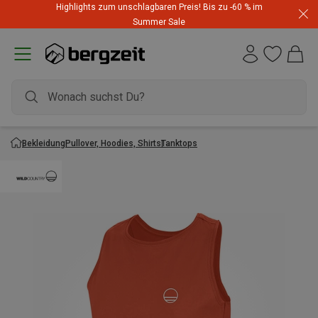
Highlights zum unschlagbaren Preis! Bis zu -60 % im
Summer Sale
Bekleidung
Pullover, Hoodies, Shirts
Tanktops