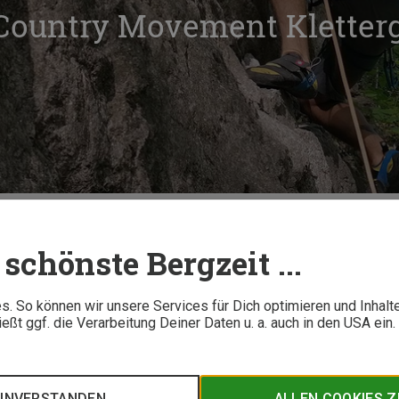
 Country Movement Kletter
Im Test: Wild Country Movement Klettergurt
schönste Bergzeit ...
4 M
. So können wir unsere Services für Dich optimieren und Inhalt
ßt ggf. die Verarbeitung Deiner Daten u. a. auch in den USA ein
m vielseitigem Klettergurt? Kilian Bombosch aus dem Bergzeit
untry für Dich getestet. Sein Fazit über den Klettergurt kanns
EINVERSTANDEN
ALLEN COOKIES 