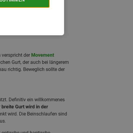
s verspricht der
Movement
lichen Gurt, der auch bei längerem
u richtig. Beweglich sollte der
tzt. Definitiv ein willkommenes
v breite Gurt wird in der
nkt wird. Die Beinschlaufen sind
us.
er optische und haptische