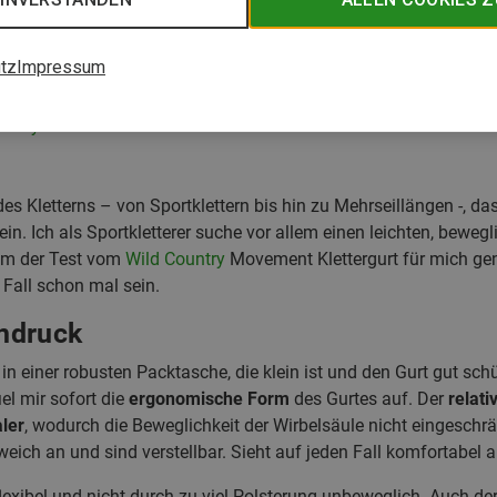
tz
Impressum
ntry Movement am Fels
Country Movement
 des Kletterns – von Sportklettern bis hin zu Mehrseillängen -, da
ein. Ich als Sportkletterer suche vor allem einen leichten, beweg
kam der Test vom
Wild Country
Movement Klettergurt für mich gena
Fall schon mal sein.
indruck
 einer robusten Packtasche, die klein ist und den Gurt gut schü
el mir sofort die
ergonomische Form
des Gurtes auf. Der
relati
ler
, wodurch die Beweglichkeit der Wirbelsäule nicht eingeschrä
h weich an und sind verstellbar. Sieht auf jeden Fall komfortabel a
 flexibel und nicht durch zu viel Polsterung unbeweglich. Auch d