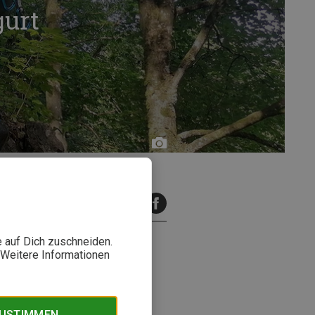
gurt
Kilian
Bombosch
inuten Lesezeit
e auf Dich zuschneiden.
. Weitere Informationen
 Team hat den Allround-
t Du hier nachlesen!
ZUSTIMMEN