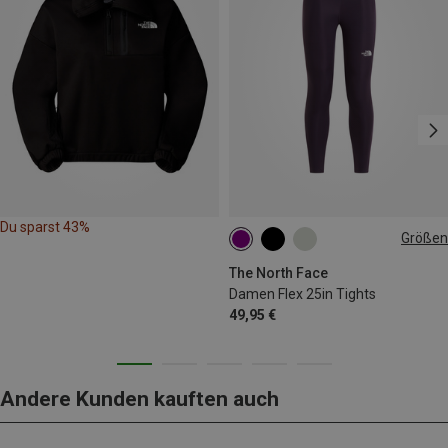
Du sparst 43%
Größen
XS
S
M
L
The North Face
Damen Flex 25in Tights
49,95 €
Andere Kunden kauften auch