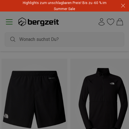
Highlights zum unschlagbaren Preis! Bis zu -60 % im
Summer Sale