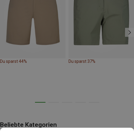
Du sparst 44%
Du sparst 37%
Beliebte Kategorien