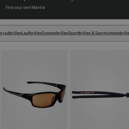
Find your own Mantra
hrradbrillen
Laufbrillen
Sonnenbrillen
Sportbrillen & Sportsonnenbrill