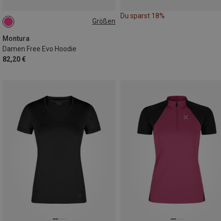
Du sparst 18%
Größen
M
L
Montura
Damen Free Evo Hoodie
82,20 €