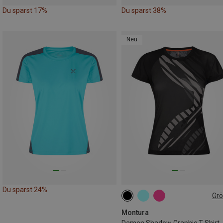
Du sparst 17%
Du sparst 38%
Neu
Du sparst 24%
Gr
XS
S
M
Montura