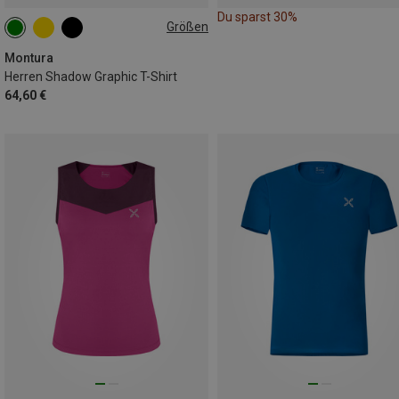
Du sparst 30%
Größen
S
M
L
Montura
Herren Shadow Graphic T-Shirt
64,60 €