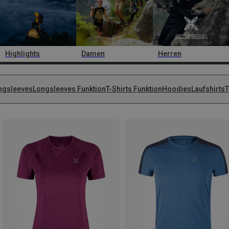
Highlights
Damen
Herren
ngsleeves
Longsleeves Funktion
T-Shirts Funktion
Hoodies
Laufshirts
T