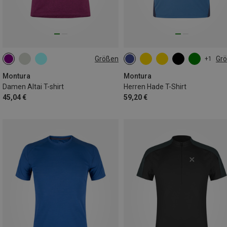
Größen
Gr
+1
XS
S
M
L
S
M
L
XL
Montura
Montura
Damen Altai T-shirt
Herren Hade T-Shirt
45,04 €
59,20 €