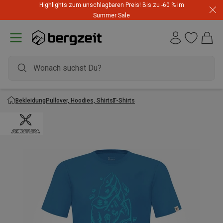
Highlights zum unschlagbaren Preis! Bis zu -60 % im
Summer Sale
Bekleidung
Pullover, Hoodies, Shirts
T-Shirts