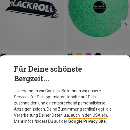
Größen
8CM
Blackroll
Blackroll
Für Deine schönste
Gym Tragetasche
8 Blackroll Ball
Bergzeit...
9,16 €
14,95 €
… verwenden wir Cookies. So können wir unsere
Services für Dich optimieren, Inhalte auf Dich
Andere Kunden kauften auch
zuschneiden und dir entsprechend personalisierte
Anzeigen zeigen. Deine Zustimmung schließt ggf. die
Verarbeitung Deiner Daten u.a. auch in den USA ein.
Mehr Infos findest Du auf der
Google Privacy Site.