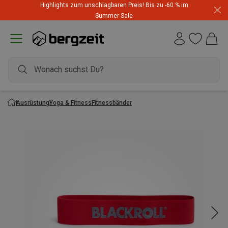
Highlights zum unschlagbaren Preis! Bis zu -60 % im
Summer Sale
Ausrüstung
Yoga & Fitness
Fitnessbänder