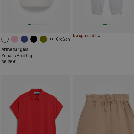
Du sparst 32%
Größen
+1
ONE SIZE
Armedangels
Yenaas Bold Cap
36,76 €