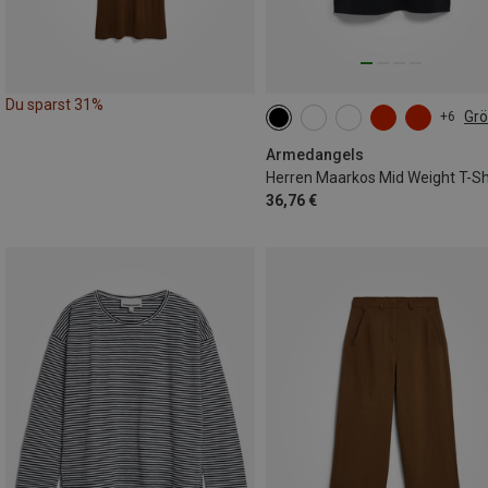
Du sparst 31%
Gr
+6
S
M
L
XL
XXL
Armedangels
Herren Maarkos Mid Weight T-Sh
36,76 €