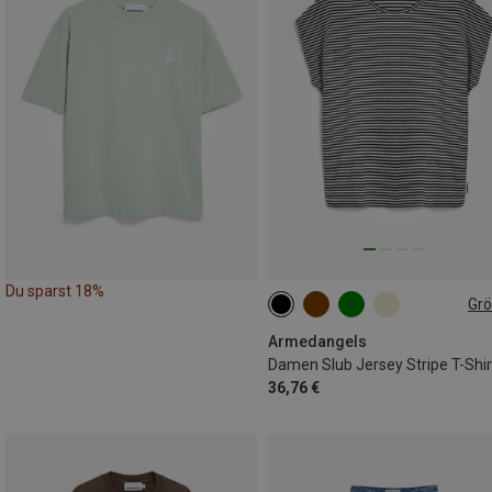
Du sparst 18%
Gr
XS
S
M
L
XL
Armedangels
Damen Slub Jersey Stripe T-Shir
36,76 €