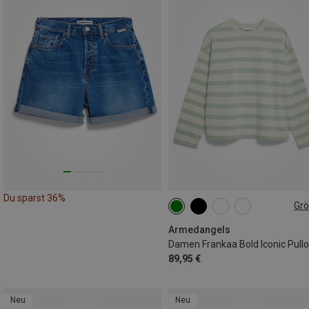
Du sparst 36%
Gr
L
Armedangels
Damen Frankaa Bold Iconic Pull
89,95 €
Neu
Neu