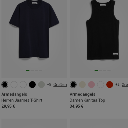
Größen
Gr
+5
+2
S
M
L
XL
XXL
XS
S
M
L
Armedangels
Armedangels
Herren Jaames T-Shirt
Damen Kanitaa Top
29,95 €
34,95 €