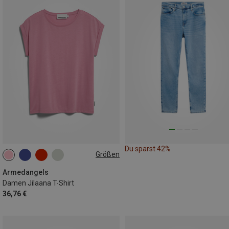
Du sparst 42%
Größen
XS
S
L
XL
Armedangels
Damen Jilaana T-Shirt
36,76 €