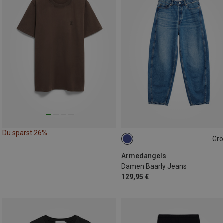
Du sparst 26%
Gr
Armedangels
Damen Baarly Jeans
129,95 €