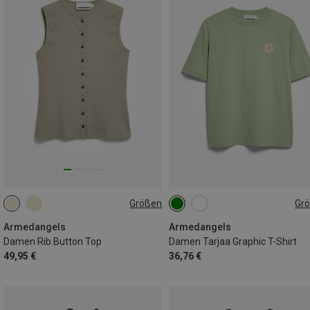
Größen
Gr
S
L
XS
S
L
XL
Armedangels
Armedangels
Damen Rib Button Top
Damen Tarjaa Graphic T-Shirt
49,95 €
36,76 €