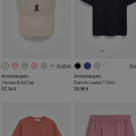
Größen
Gr
+3
ONE SIZE
XS
S
M
L
Armedangels
Armedangels
Yenaas Bold Cap
Damen Lualaa T-Shirt
37,16 €
29,95 €