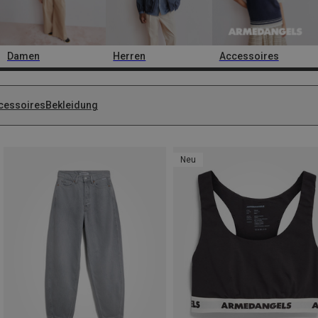
Damen
Herren
Accessoires
cessoires
Bekleidung
Neu