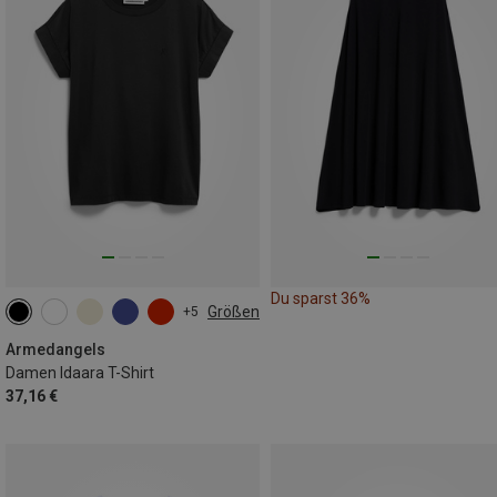
Du sparst 36%
Größen
+5
XS
S
M
L
XL
Armedangels
Damen Idaara T-Shirt
37,16 €