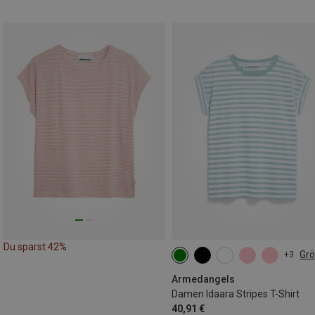
Du sparst 42%
Gr
+3
XS
S
M
L
XL
Armedangels
Damen Idaara Stripes T-Shirt
40,91 €