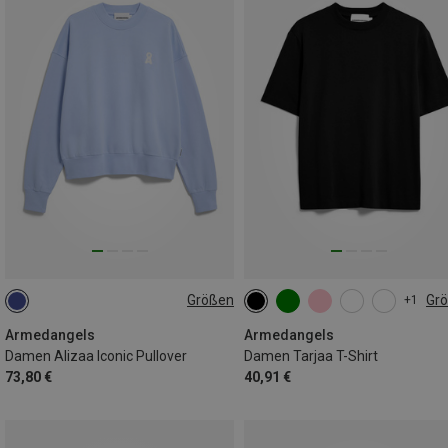
Größen
Gr
+1
M
XS
S
M
L
Armedangels
Armedangels
Damen Alizaa Iconic Pullover
Damen Tarjaa T-Shirt
73,80 €
40,91 €