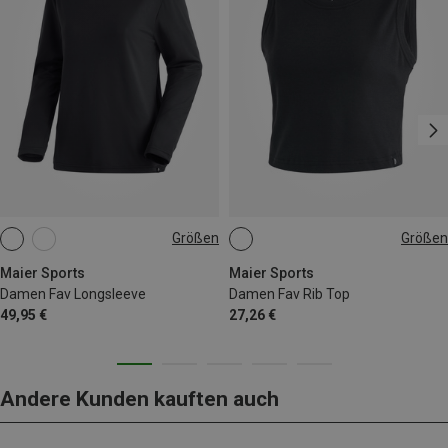
Größen
Größen
S
M
L
XL
S
M
L
XL
Maier Sports
Maier Sports
Damen Fav Longsleeve
Damen Fav Rib Top
49,95 €
27,26 €
Andere Kunden kauften auch