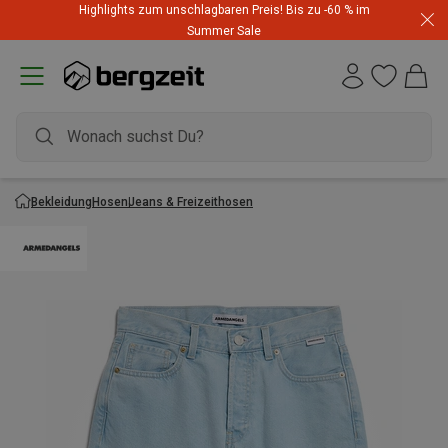
Highlights zum unschlagbaren Preis! Bis zu -60 % im
Summer Sale
Bekleidung
Hosen
Jeans & Freizeithosen