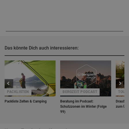
Das könnte Dich auch interessieren:
PACKLISTEN
BERGZEIT PODCAST
TOUR
Packliste Zelten & Camping
Beratung im Podcast:
Draußen 
Schutzzonen im Winter (Folge
zum Übe
99)