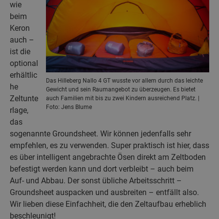
wie
beim
Keron
auch –
ist die
optional
erhältlic
Das Hilleberg Nallo 4 GT wusste vor allem durch das leichte
he
Gewicht und sein Raumangebot zu überzeugen. Es bietet
Zeltunte
auch Familien mit bis zu zwei Kindern ausreichend Platz. |
Foto: Jens Blume
rlage,
das
sogenannte Groundsheet. Wir können jedenfalls sehr
empfehlen, es zu verwenden. Super praktisch ist hier, dass
es über intelligent angebrachte Ösen direkt am Zeltboden
befestigt werden kann und dort verbleibt – auch beim
Auf- und Abbau. Der sonst übliche Arbeitsschritt –
Groundsheet auspacken und ausbreiten – entfällt also.
Wir lieben diese Einfachheit, die den Zeltaufbau erheblich
beschleunigt!