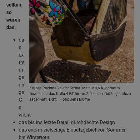
sollten,
so
wären
das:
da
s
ex
tre
m
ge
rin
Kleines Packmaß, tiefer Schlaf: Mit nur 3,6 KiIogramm
ge
Gewicht ist das Nallo 4 GT für ein Zelt dieser Größe geradezu
G
sagenhaft leicht. | Foto: Jens Blume
e
wicht
das bis ins letzte Detail durchdachte Design
das enorm vielseitige Einsatzgebiet von Sommer-
bis Wintertour