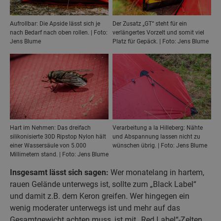
Aufrollbar: Die Apside lässt sich je
Der Zusatz „GT“ steht für ein
nach Bedarf nach oben rollen. | Foto:
verlängertes Vorzelt und somit viel
Jens Blume
Platz für Gepäck. | Foto: Jens Blume
Hart im Nehmen: Das dreifach
Verarbeitung a la Hilleberg: Nähte
silikonisierte 30D Ripstop Nylon hält
und Abspannung lassen nicht zu
einer Wassersäule von 5.000
wünschen übrig. | Foto: Jens Blume
Millimetern stand. | Foto: Jens Blume
Insgesamt lässt sich sagen:
Wer monatelang in hartem,
rauen Gelände unterwegs ist, sollte zum „Black Label“
und damit z.B. dem Keron greifen. Wer hingegen ein
wenig moderater unterwegs ist und mehr auf das
Gesamtgewicht achten muss, ist mit „Red Label“-Zelten