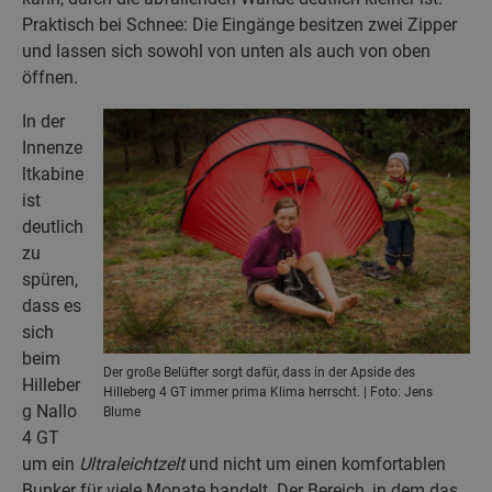
Praktisch bei Schnee: Die Eingänge besitzen zwei Zipper
und lassen sich sowohl von unten als auch von oben
öffnen.
In der
Innenze
ltkabine
ist
deutlich
zu
spüren,
dass es
sich
beim
Der große Belüfter sorgt dafür, dass in der Apside des
Hilleber
Hilleberg 4 GT immer prima Klima herrscht. | Foto: Jens
g Nallo
Blume
4 GT
um ein
Ultraleichtzelt
und nicht um einen komfortablen
Bunker für viele Monate handelt. Der Bereich, in dem das