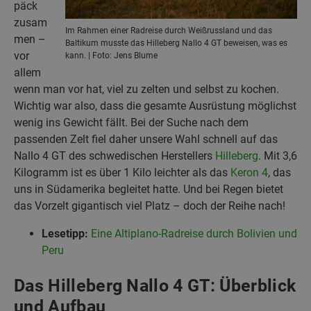
päck
zusam
Im Rahmen einer Radreise durch Weißrussland und das
men –
Baltikum musste das Hilleberg Nallo 4 GT beweisen, was es
vor
kann. | Foto: Jens Blume
allem
wenn man vor hat, viel zu zelten und selbst zu kochen.
Wichtig war also, dass die gesamte Ausrüstung möglichst
wenig ins Gewicht fällt. Bei der Suche nach dem
passenden Zelt fiel daher unsere Wahl schnell auf das
Nallo 4 GT des schwedischen Herstellers
Hilleberg
. Mit 3,6
Kilogramm ist es über 1 Kilo leichter als das
Keron 4
, das
uns in Südamerika begleitet hatte. Und bei Regen bietet
das Vorzelt gigantisch viel Platz – doch der Reihe nach!
Lesetipp:
Eine Altiplano-Radreise durch Bolivien und
Peru
Das Hilleberg Nallo 4 GT: Überblick
und Aufbau