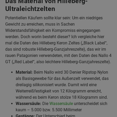
Das Material von Hilleberg-
Ultraleichtzelten
Potentiellen Käufern sollte klar sein: Um ein niedriges
Gewicht zu erreichen, muss in Sachen
Widerstandsfähigkeit ein Kompromiss eingegangen
werden. Doch worin besteht dieser? Ich vergleiche hier
mal die Daten des Hilleberg Keron Zeltes („Black Label“,
das sind robuste Hilleberg-Ganzjahreszelte), das wir im
rauen Patagonien verwendeten, mit den Daten des Nallo 4
GT („Red Label“, also leichtere Hilleberg-Ganzjahreszelte).
Material:
Beim Nallo wird 30 Denier Ripstop Nylon
als Basisgewebe für das Außenzelt verwendet, das
dreilagig silikonisiert wurde. Damit wird eine
Weiterreißfestigkeit von 12 Kilogramm erreicht,
während es beim Keron stolze 18 Kilogramm sind.
Wassersäule:
Die
Wassersäule
unterscheidet sich
kaum – 5.000 bzw. 5.500 Millimeter
Gestänge:
Der Unterschied beim