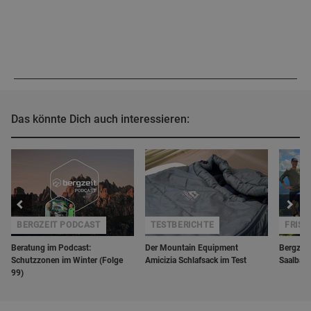
Das könnte Dich auch interessieren:
BERGZEIT PODCAST
TESTBERICHTE
FRISC
Beratung im Podcast:
Der Mountain Equipment
Bergzeit 
Schutzzonen im Winter (Folge
Amicizia Schlafsack im Test
Saalbac
99)