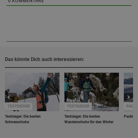
0
KOMMENTARE
Das könnte Dich auch interessieren:
TESTSIEGER
TESTSIEGER
PACK
Testsieger: Die besten
Testsieger: Die besten
Packlis
Schneeschuhe
Wanderschuhe für den Winter