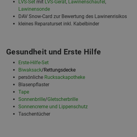
LVS-Set
mit
LVS-Gerät
,
Lawinenschaufel
,
Lawinensonde
DAV Snow-Card zur Bewertung des Lawinenrisikos
kleines Reparaturset inkl. Kabelbinder
Gesundheit und Erste Hilfe
Erste-Hilfe-Set
Biwaksack
/Rettungsdecke
persönliche
Rucksackapotheke
Blasenpflaster
Tape
Sonnenbrille
/
Gletscherbrille
Sonnencreme und Lippenschutz
Taschentücher