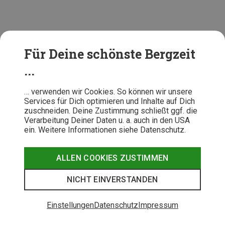
Für Deine schönste Bergzeit
...
Im Winter und bei kalten Temperaturen
soll eine
Wanderhose Deine Beine vor Wetter und Kälte schützen.
… verwenden wir Cookies. So können wir unsere
Services für Dich optimieren und Inhalte auf Dich
Wähle die Hose aber nicht zu warm, vor allem wenn die
zuschneiden. Deine Zustimmung schließt ggf. die
Wanderung viele Höhenmeter und steile Passagen
Verarbeitung Deiner Daten u. a. auch in den USA
beinhaltet. Beim Bergauf-Laufen steigt deine
ein. Weitere Informationen siehe Datenschutz.
Körpertemperatur und eine Hose mit zu viel
Wärmerückhalt oder zu wenig Atmungsaktivität staut
ALLEN COOKIES ZUSTIMMEN
Wärme und lässt Deinen Körper überhitzen.
NICHT EINVERSTANDEN
Einstellungen
Datenschutz
Impressum