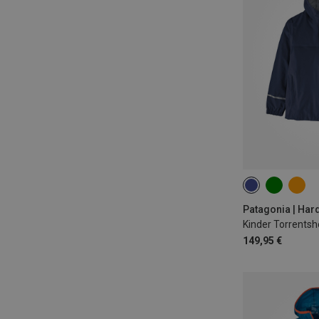
118
130
156
169
Kinder Torrentsh
149,95 €