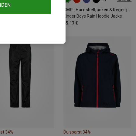
NDEN
CMP | Hardshelljacken & Regenjacken
Kinder Boys Rain Hoodie Jacke
45,17 €
rst 34%
Du sparst 34%