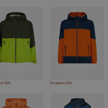
rst 30%
Du sparst 26%