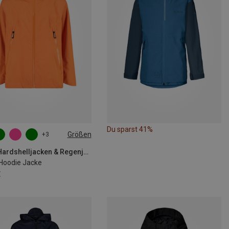
Du sparst 41%
Größen
+3
CMP | Hardshelljacken & Regenjacken
 Hoodie Jacke
€