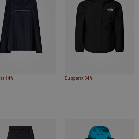
rst 14%
Du sparst 34%