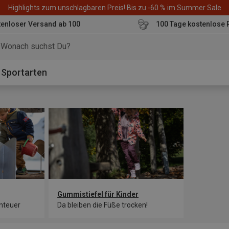
Highlights zum unschlagbaren Preis! Bis zu -60 % im Summer Sale
enloser Versand ab 100
100 Tage kostenlose 
o
Sportarten
Gummistiefel für Kinder
nteuer
Da bleiben die Füße trocken!