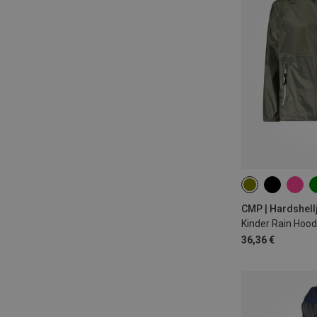
98
104
1
128
176
Kinder Rain Hood
36,36 €