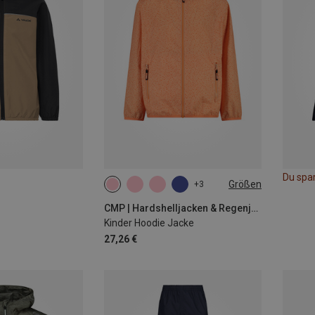
Du spa
Größen
+3
104
110
116
164
CMP | Hardshelljacken & Regenjacken
Kinder Hoodie Jacke
27,26 €