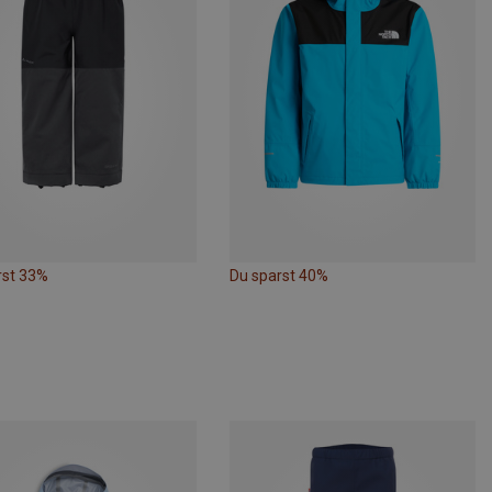
rst 33%
Du sparst 40%