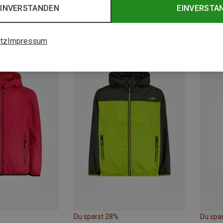
EINVERSTANDEN
EINVERSTA
tz
Impressum
Du sparst 28%
Du spa