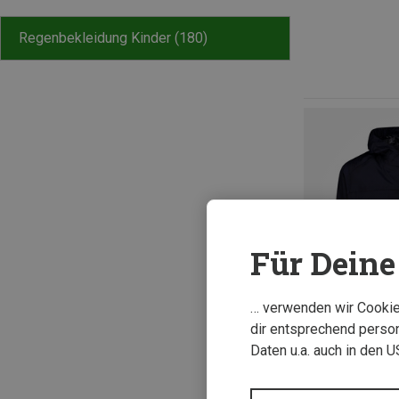
Regenbekleidung Kinder
(180)
Für Deine 
… verwenden wir Cookies
dir entsprechend person
Daten u.a. auch in den 
Du sparst 33%