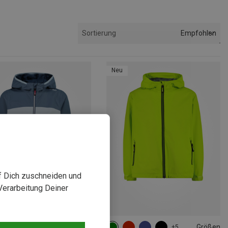
Empfohlen
Sortierung
Neu
uf Dich zuschneiden und
Verarbeitung Deiner
rst 26%
Größen
+5