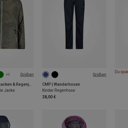
Du spa
Größen
Größen
+1
10
116
CMP | Hardshelljacken & Regenjacken
CMP | Wanderhosen
ie Jacke
Kinder Regenhose
28,00 €