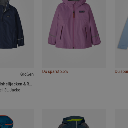
Du sparst 25%
Du spa
Größen
140
148
Patagonia | Hardshelljacken & Regenjacken
ell 3L Jacke