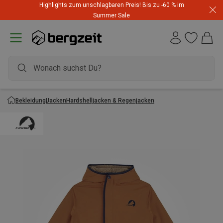
Highlights zum unschlagbaren Preis! Bis zu -60 % im
Summer Sale
Bekleidung
Jacken
Hardshelljacken & Regenjacken