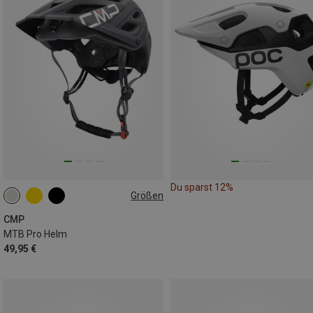
Du sparst 12%
Größen
55-58CM
58-61CM
CMP
MTB Pro Helm
49,95 €