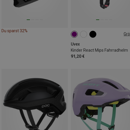
Du sparst 32%
Gr
52-56CM
Uvex
Kinder React Mips Fahrradhelm
91,20 €