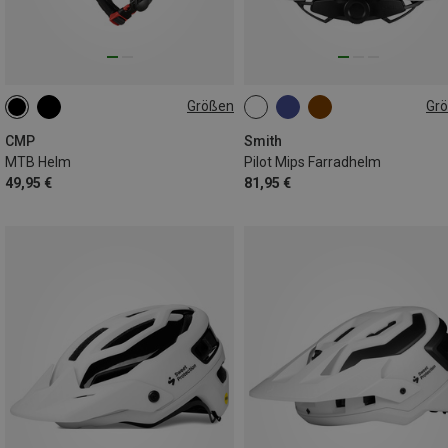
Größen
Gr
55-58CM
59-61CM
51-55CM
59-62CM
CMP
Smith
MTB Helm
Pilot Mips Farradhelm
49,95 €
81,95 €