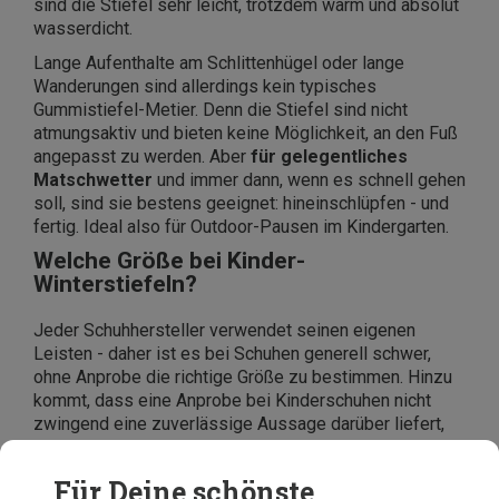
sind die Stiefel sehr leicht, trotzdem warm und absolut
wasserdicht.
Lange Aufenthalte am Schlittenhügel oder lange
Wanderungen sind allerdings kein typisches
Gummistiefel-Metier. Denn die Stiefel sind nicht
atmungsaktiv und bieten keine Möglichkeit, an den Fuß
angepasst zu werden. Aber
für gelegentliches
Matschwetter
und immer dann, wenn es schnell gehen
soll, sind sie bestens geeignet: hineinschlüpfen - und
fertig. Ideal also für Outdoor-Pausen im Kindergarten.
Welche Größe bei Kinder-
Winterstiefeln?
Jeder Schuhhersteller verwendet seinen eigenen
Leisten - daher ist es bei Schuhen generell schwer,
ohne Anprobe die richtige Größe zu bestimmen. Hinzu
kommt, dass eine Anprobe bei Kinderschuhen nicht
zwingend eine zuverlässige Aussage darüber liefert,
ob ein Schuh tatsächlich passt oder nicht.
Den besten Anhaltspunkt liefern daher nachgemessene
Für Deine schönste