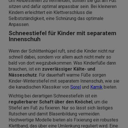
Um Reibestellen zu vermeiden, sollten sie gut am Fuß
sitzen und dafür optimal anpassbar sein. Bei kleineren
Kindern erleichtert ein Klettverschluss die
Selbstständigkeit, eine Schnürung das optimale
Anpassen.
Schneestiefel für Kinder mit separatem
Innenschuh
Wenn der Schlittenhügel ruft, sind die Kinder nicht nur
schnell dabei, sondern vor allem auch nicht mehr so
bald von dort wegzubekommen. Was Kinderfüße dann
brauchen, ist ein
zuverlässiger Kälte- und
Nässeschutz
. Für dauerhaft warme Füße sorgen
Kinder-Winterstiefel mit separatem Innenschuh, wie sie
die kanadischen Klassiker von
Sorel
und
Kamik
bieten.
Wichtig bei derartigen Schneestiefeln ist ein
regulierbarer Schaft über den Knöchel
, um die
Stiefel am Fuß zu fixieren. Nur so lässt sich lästiges
Rutschen und damit Blasenbildung vermeiden.
Hochwertige Modelle bieten als Fixierung ein robustes
Klettband, das über eine Umlenkung reguliert wird. Eine