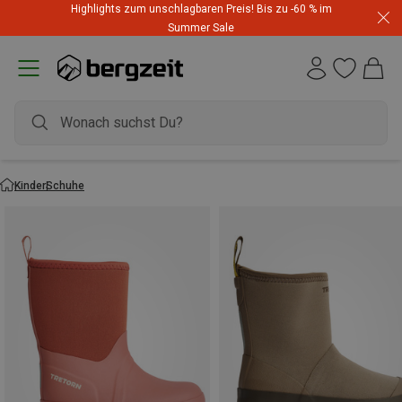
Highlights zum unschlagbaren Preis! Bis zu -60 % im
Summer Sale
Kinder
Schuhe