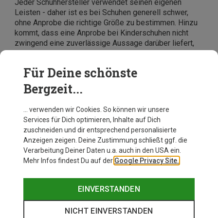
Jeder Schuhhersteller verwendet seinen eigenen
Leisten - daher ist es bei Schuhen generell schwer,
ohne Anprobe die richtige Größe zu bestimmen. Hinzu
kommt, dass eine Anprobe bei Kinderschuhen nicht
zwingend eine zuverlässige Aussage darüber liefert,
ob ein Schuh tatsächlich passt oder nicht.
Den besten Anhaltspunkt liefern daher nachgemessene
Für Deine schönste
Werte: die Fußlänge und die Innenlänge des Schuhs.
Bergzeit...
Bei Kinderwinterstiefeln sollte die Innenlänge 1,5
Zentimeter größer als die Fußlänge sein.
… verwenden wir Cookies. So können wir unsere
Services für Dich optimieren, Inhalte auf Dich
zuschneiden und dir entsprechend personalisierte
Anzeigen zeigen. Deine Zustimmung schließt ggf. die
Verarbeitung Deiner Daten u.a. auch in den USA ein.
Mehr Infos findest Du auf der
Google Privacy Site.
EINVERSTANDEN
NICHT EINVERSTANDEN