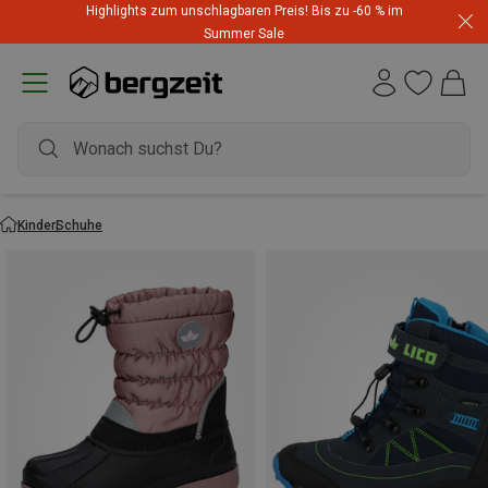
Highlights zum unschlagbaren Preis! Bis zu -60 % im
Summer Sale
Kinder
Schuhe