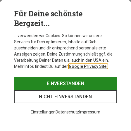
ob ein Schuh tatsächlich passt oder nicht.
Den besten Anhaltspunkt liefern daher nachgemessene
Für Deine schönste
Werte: die Fußlänge und die Innenlänge des Schuhs.
Bergzeit...
Bei Kinderwinterstiefeln sollte die Innenlänge 1,5
Zentimeter größer als die Fußlänge sein.
… verwenden wir Cookies. So können wir unsere
Services für Dich optimieren, Inhalte auf Dich
zuschneiden und dir entsprechend personalisierte
Anzeigen zeigen. Deine Zustimmung schließt ggf. die
Verarbeitung Deiner Daten u.a. auch in den USA ein.
Mehr Infos findest Du auf der
Google Privacy Site.
EINVERSTANDEN
NICHT EINVERSTANDEN
Einstellungen
Datenschutz
Impressum