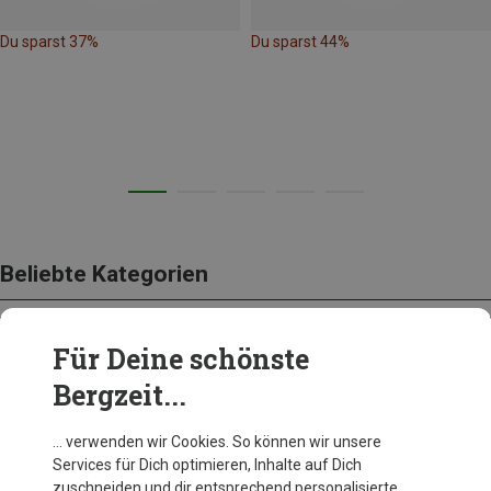
Du sparst 37%
Du sparst 44%
Beliebte Kategorien
Für Deine schönste
SCHUHE
Bergzeit...
… verwenden wir Cookies. So können wir unsere
Services für Dich optimieren, Inhalte auf Dich
zuschneiden und dir entsprechend personalisierte