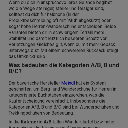
Wenn du dich in anspruchsvolleres Gelände begibst,
wo die Wege steiniger, steiler und felsiger sind,
solltest du dich für halbhohe (in der
Produktbeschreibung oft mit “
Mid
” abgekürzt) oder
sogar hohe Herren-Wanderschuhe entscheiden. Beide
Varianten bieten dir in schwierigem Terrain mehr
Stabilität und damit letztlich besseren Schutz vor
Verletzungen. Gleiches gilt, wenn du mit mehr Gepäck
unterwegs bist. Mit einem schwereren Rucksack steigt
das Umknickrisiko.
Was bedeuten die Kategorien A/B, B und
B/C?
Der bayerische Hersteller
Meindl
hat ein System
geschaffen, um Berg- und Wanderschuhe für Herren in
kategorisierte Buchstaben einzuordnen, was die
Kaufentscheidung vereinfacht. Insbesondere die
Kategorien A/B, B und B/C sind bei Wanderschuhen und
Trekkingschuhen von Bedeutung.
In die
Kategorie A/B
fallen Wanderstiefel bzw. hohe
Bergschuhe, die für einfache Wanderungen im