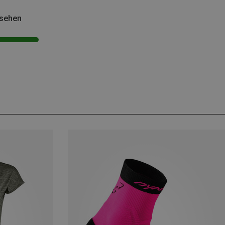
esehen