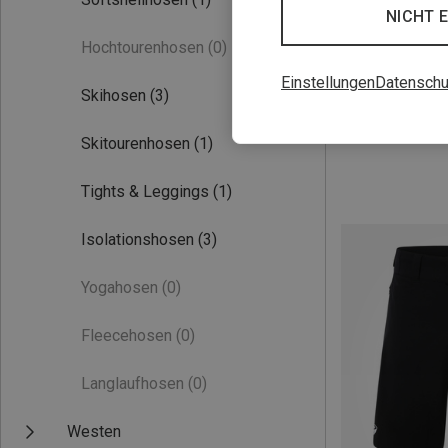
NICHT 
Hochtourenhosen
(0)
Einstellungen
Datenschu
Skihosen
(3)
Du sparst 32%
Skitourenhosen
(1)
Tights & Leggings
(1)
Isolationshosen
(3)
Yogahosen
(0)
Fleecehosen
(0)
Langlaufhosen
(0)
Westen