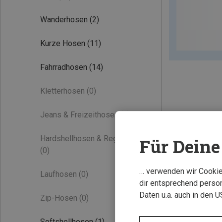
Wanderhosen
(2)
Kurze Hosen
(11)
Fahrradhosen
(14)
Kletterhosen
(0)
Jeans & Freizeithosen
(0)
Hardshellhosen & Regenhosen
Für Deine 
(0)
… verwenden wir Cookies
Laufhosen
(0)
dir entsprechend person
Daten u.a. auch in den 
Zip-Hosen
(0)
Softshellhosen
(1)