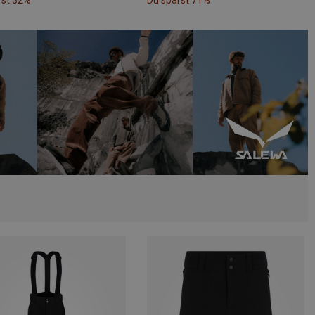
rst 32%
Du sparst 71%