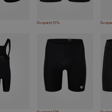
Du sparst 31%
Du spa