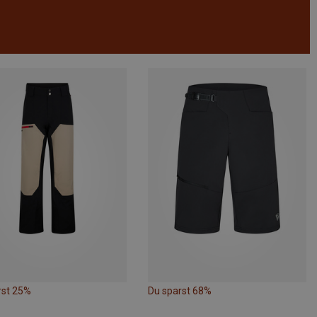
rst 25%
Du sparst 68%