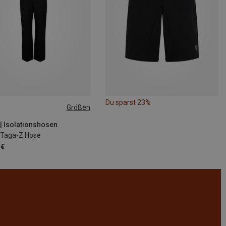
Du sparst 23%
Größen
 | Isolationshosen
 Taga-Z Hose
 €