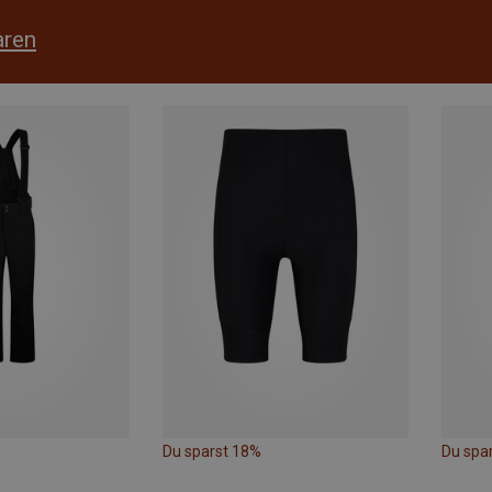
aren
Du sparst 18%
Du spa