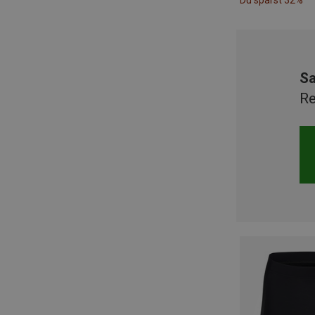
Du sparst 32%
Sa
Re