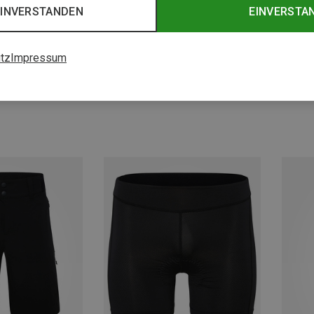
EINVERSTANDEN
EINVERSTA
tz
Impressum
Du sparst 24%
Du spa