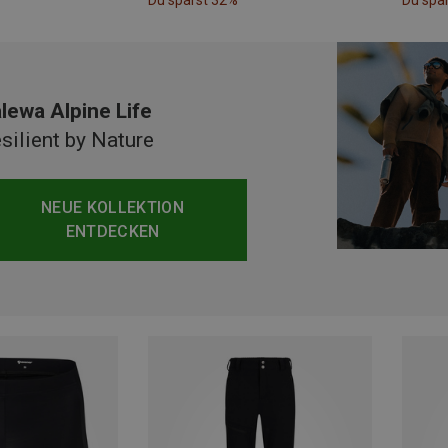
Du sparst 32%
Du spa
lewa Alpine Life
silient by Nature
NEUE KOLLEKTION
ENTDECKEN