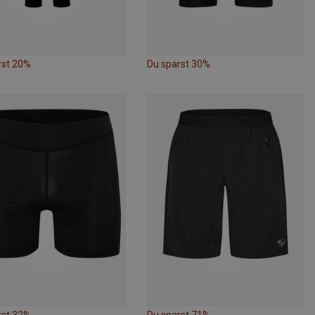
rst 20%
Du sparst 30%