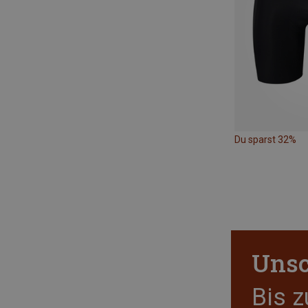
Du sparst 32%
Unsc
Bis 