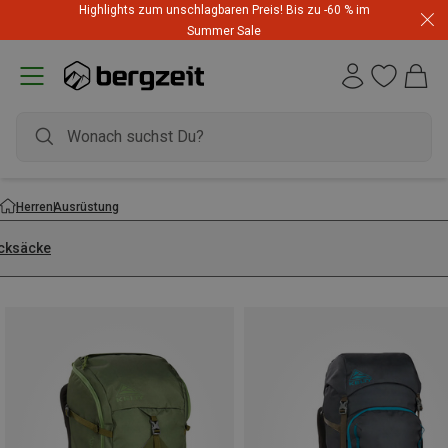
Highlights zum unschlagbaren Preis! Bis zu -60 % im
Summer Sale
Herren
Ausrüstung
cksäcke