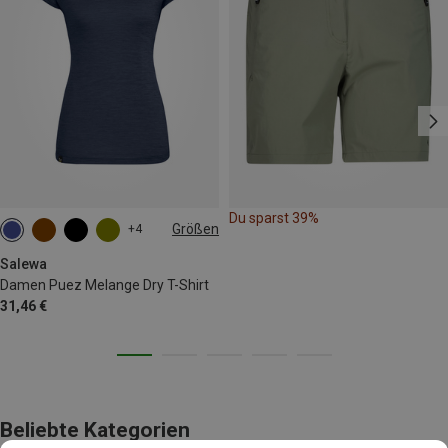
Du sparst 39%
Größen
+4
M
L
XL
XXL
Salewa
Damen Puez Melange Dry T-Shirt
31,46 €
Beliebte Kategorien